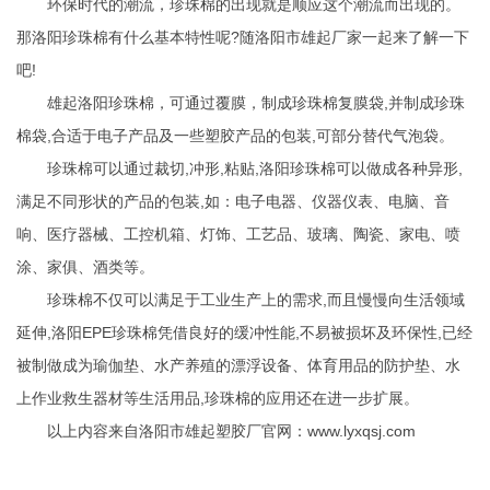
环保时代的潮流，
珍珠棉
的出现就是顺应这个潮流而出现的。
那洛阳珍珠棉有什么基本特性呢?随洛阳市雄起厂家一起来了解一下
吧!
雄起洛阳珍珠棉，可通过覆膜，制成珍珠棉复膜袋,并制成珍珠
棉袋,合适于电子产品及一些塑胶产品的包装,可部分替代气泡袋。
珍珠棉可以通过裁切,冲形,粘贴,洛阳珍珠棉可以做成各种异形,
满足不同形状的产品的包装,如：电子电器、仪器仪表、电脑、音
响、医疗器械、工控机箱、灯饰、工艺品、玻璃、陶瓷、家电、喷
涂、家俱、酒类等。
珍珠棉不仅可以满足于工业生产上的需求,而且慢慢向生活领域
延伸,洛阳EPE珍珠棉凭借良好的缓冲性能,不易被损坏及环保性,已经
被制做成为瑜伽垫、水产养殖的漂浮设备、体育用品的防护垫、水
上作业救生器材等生活用品,珍珠棉的应用还在进一步扩展。
以上内容来自洛阳市雄起塑胶厂官网：
www.lyxqsj.com